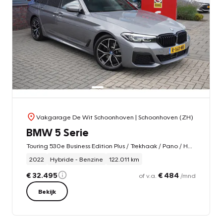
Vakgarage De Wit Schoonhoven
| Schoonhoven (ZH)
BMW 5 Serie
Touring 530e Business Edition Plus / Trekhaak / Pano / HUD / Drive assist prof / Harman kardon
2022
Hybride - Benzine
122.011 km
€ 32.495
€ 484
of v.a.
/mnd
Bekijk