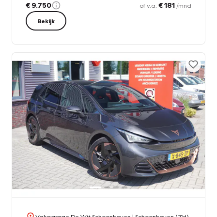
€ 9.750
€ 181
of v.a.
/mnd
Bekijk
Vakgarage De Wit Schoonhoven
| Schoonhoven (ZH)