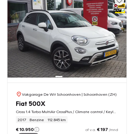
Vakgarage De Wit Schoonhoven
| Schoonhoven (ZH)
Fiat 500X
Cross 1.4 Turbo MultiAir CrossPlus / Climate control / Keyless
2017
Benzine
112.845 km
€ 10.950
€ 197
of v.a.
/mnd