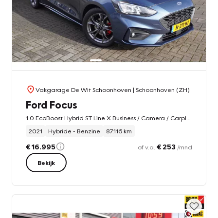
Vakgarage De Wit Schoonhoven
| Schoonhoven (ZH)
Ford Focus
1.0 EcoBoost Hybrid ST Line X Business / Camera / Carplay / Stuur en stoelverwarming / Cruise control / Keyless
2021
Hybride - Benzine
87.116 km
€ 16.995
€ 253
of v.a.
/mnd
Bekijk