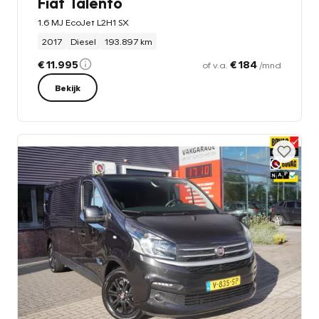
Fiat Talento
1.6 MJ EcoJet L2H1 SX
2017
Diesel
193.897 km
€ 11.995
€ 184
of v.a.
/mnd
Bekijk