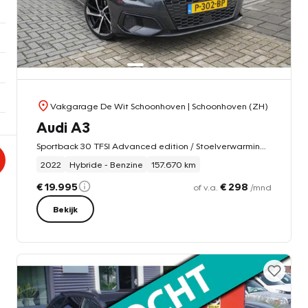
Vakgarage De Wit Schoonhoven
| Schoonhoven (ZH)
Audi A3
Sportback 30 TFSI Advanced edition / Stoelverwarming / Carplay / Cruise
2022
Hybride - Benzine
157.670 km
€ 19.995
€ 298
of v.a.
/mnd
Bekijk