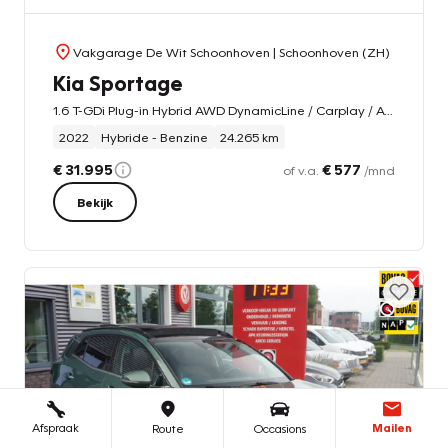
Vakgarage De Wit Schoonhoven
| Schoonhoven (ZH)
Kia Sportage
1.6 T-GDi Plug-in Hybrid AWD DynamicLine / Carplay / ACC / Camera
2022
Hybride - Benzine
24.265 km
€ 31.995
€ 577
of v.a.
/mnd
Bekijk
Afspraak
Mailen
Route
Occasions