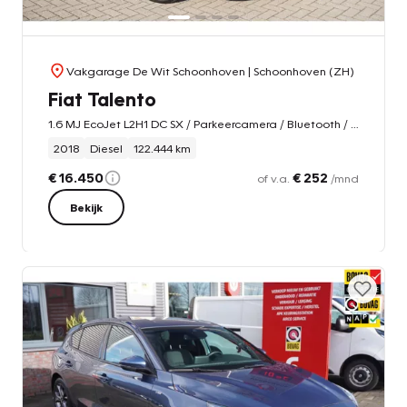
Vakgarage De Wit Schoonhoven
| Schoonhoven (ZH)
Fiat Talento
1.6 MJ EcoJet L2H1 DC SX / Parkeercamera / Bluetooth / Navi / NAP
2018
Diesel
122.444 km
€ 16.450
€ 252
of v.a.
/mnd
Bekijk