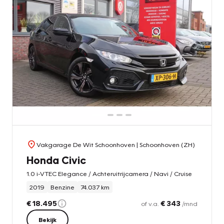
Vakgarage De Wit Schoonhoven
| Schoonhoven (ZH)
Honda Civic
1.0 i-VTEC Elegance / Achteruitrijcamera / Navi / Cruise
2019
Benzine
74.037 km
€ 18.495
€ 343
of v.a.
/mnd
Bekijk