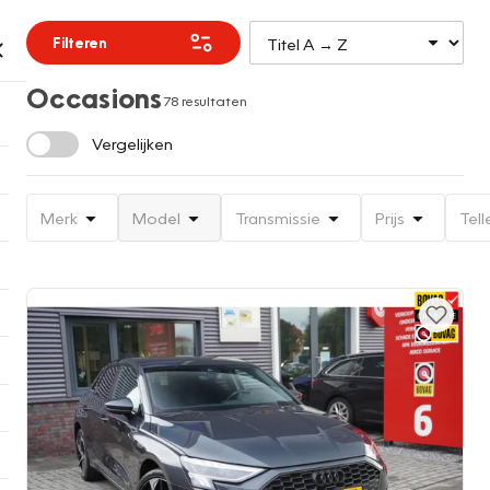
Filteren
Occasions
78 resultaten
Vergelijken
Merk
Model
Transmissie
Prijs
Tell