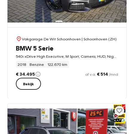
Vakgarage De Wit Schoonhoven
| Schoonhoven (ZH)
BMW 5 Serie
540i xDrive High Executive; M Sport; Camera; HUD; Nightvision; Memory; ACC; BLIS; Intrieurverlichting; Carplay;
2018
Benzine
122.670 km
€ 34.495
€ 514
of v.a.
/mnd
Bekijk