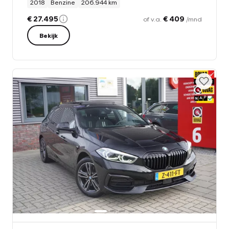
2018
Benzine
206.944 km
€ 27.495
€ 409
of v.a.
/mnd
Bekijk