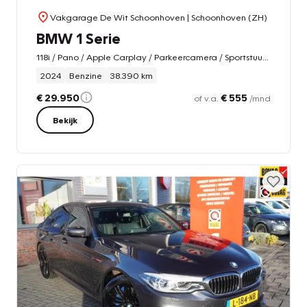
Vakgarage De Wit Schoonhoven
| Schoonhoven (ZH)
BMW 1 Serie
118i / Pano / Apple Carplay / Parkeercamera / Sportstuur / Stoelverwarming / Sfeerverlichting / Dealeronderhouden
2024
Benzine
38.390 km
€ 29.950
€ 555
of v.a.
/mnd
Bekijk