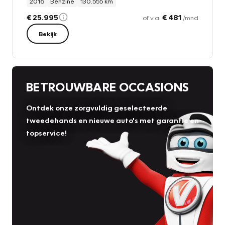
2016
Benzine
130.555 km
€ 25.995
€ 481
of v.a.
/mnd
Bekijk
BETROUWBARE OCCASIONS
Ontdek onze zorgvuldig geselecteerde
tweedehands en nieuwe auto's met garantie en
topservice!