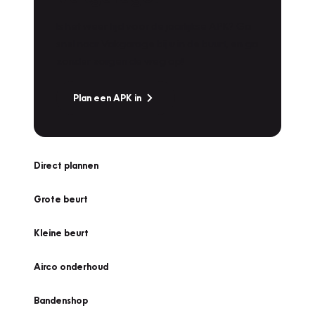
Is het weer tijd voor de jaarlijkse APK? Ga
snel naar Vakgarage bij u in de buurt, en ga
zonder zorgen de weg op!
Plan een APK in
Direct plannen
Grote beurt
Kleine beurt
Airco onderhoud
Bandenshop