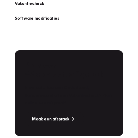
Vakantiecheck
Software modificaties
Plan een
Werkplaatsafspraak
Is uw auto toe aan Onderhoud,
Bandenwissel of een Vakantiecheck? Plan
online een afspraak!
Maak een afspraak