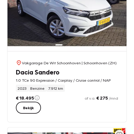
Vakgarage De Wit Schoonhoven
| Schoonhoven (ZH)
Dacia Sandero
1.0 TCe 90 Expression / Carplay / Cruise control / NAP
2023
Benzine
7.912 km
€ 18.495
€ 275
of v.a.
/mnd
Bekijk