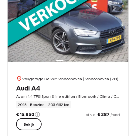
Vakgarage De Wit Schoonhoven
| Schoonhoven (ZH)
Audi A4
Avant 1.4 TFSI Sport S line edition / Bluetooth / Clima / Cruise control
2018
Benzine
203.662 km
€ 15.950
€ 287
of v.a.
/mnd
Bekijk