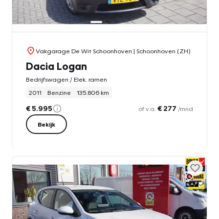
Vakgarage De Wit Schoonhoven
| Schoonhoven (ZH)
Dacia Logan
Bedrijfswagen / Elek. ramen
2011
Benzine
135.806 km
€ 5.995
€ 277
of v.a.
/mnd
Bekijk