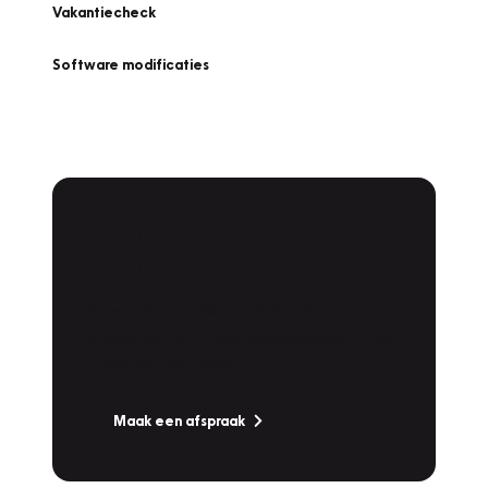
Vakantiecheck
Software modificaties
Plan een
Werkplaatsafspraak
Is uw auto toe aan Onderhoud,
Bandenwissel of een Vakantiecheck? Plan
online een afspraak!
Maak een afspraak