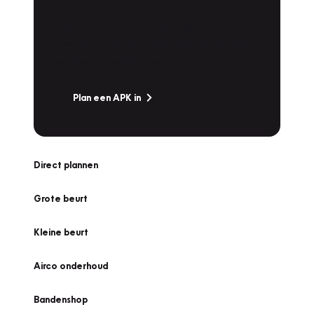
Is het weer tijd voor de jaarlijkse APK? Ga
snel naar Vakgarage bij u in de buurt, en ga
zonder zorgen de weg op!
Plan een APK in
Direct plannen
Grote beurt
Kleine beurt
Airco onderhoud
Bandenshop