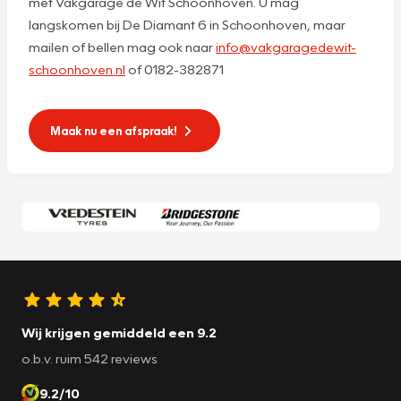
met Vakgarage de Wit Schoonhoven. U mag
langskomen bij De Diamant 6 in Schoonhoven, maar
mailen of bellen mag ook naar
info@vakgaragedewit-
schoonhoven.nl
of 0182-382871
Maak nu een afspraak!
Wij krijgen gemiddeld een 9.2
o.b.v. ruim 542 reviews
9.2/10