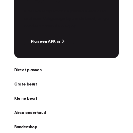
Is het weer tijd voor de jaarlijkse APK? Ga
snel naar Vakgarage bij u in de buurt, en ga
zonder zorgen de weg op!
Plan een APK in
Direct plannen
Grote beurt
Kleine beurt
Airco onderhoud
Bandenshop