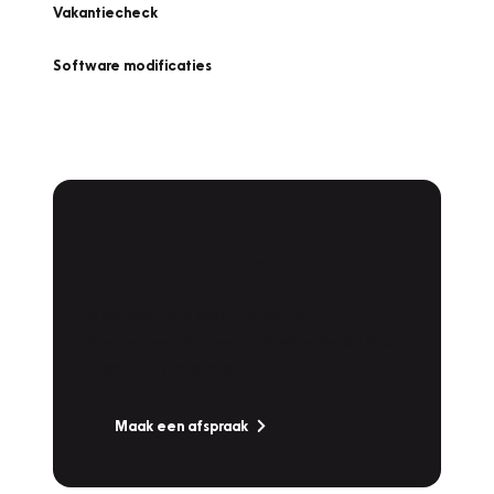
Vakantiecheck
Software modificaties
Plan een
Werkplaatsafspraak
Is uw auto toe aan Onderhoud,
Bandenwissel of een Vakantiecheck? Plan
online een afspraak!
Maak een afspraak