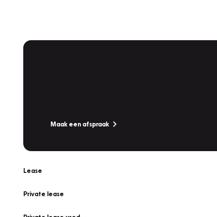
Plan een
Werkplaatsafspraak
Is uw auto toe aan Onderhoud, Bandenwissel of een Va
Maak een afspraak
Lease
Private lease