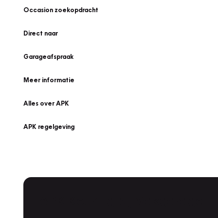
Occasion zoekopdracht
Direct naar
Garageafspraak
Meer informatie
Alles over APK
APK regelgeving
APK Keuring bij Vakgarage!