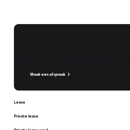
Plan een
Werkplaatsafspraak
Is uw auto toe aan Onderhoud, Bandenwissel of een Va
Maak een afspraak
Lease
Private lease