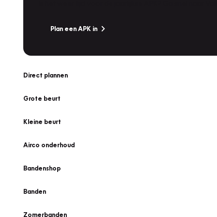
Is het weer tijd voor de jaarlijkse APK? Ga snel naar V
Plan een APK in
Direct plannen
Grote beurt
Kleine beurt
Airco onderhoud
Bandenshop
Banden
Zomerbanden