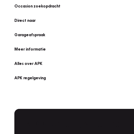
Occasion zoekopdracht
Direct naar
Garageafspraak
Meer informatie
Alles over APK
APK regelgeving
APK Keuring bij Vakgarage!