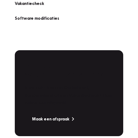
Vakantiecheck
Software modificaties
Plan een
Werkplaatsafspraak
Is uw auto toe aan Onderhoud,
Bandenwissel of een Vakantiecheck? Plan
online een afspraak!
Maak een afspraak