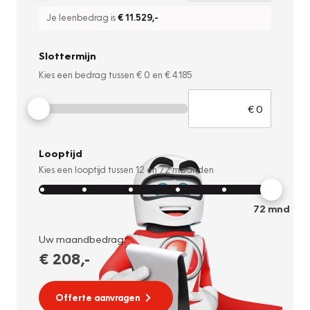
Je leenbedrag is
€ 11.529
,-
Slottermijn
Kies een bedrag tussen
€ 0
en
€ 4.185
Looptijd
Kies een looptijd tussen
12
en
72
maanden
72
mnd
Uw maandbedrag:
€ 208
,-
Offerte aanvragen