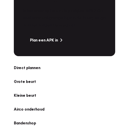
Is het weer tijd voor de jaarlijkse APK? Ga
snel naar Vakgarage bij u in de buurt, en ga
zonder zorgen de weg op!
Plan een APK in
Direct plannen
Grote beurt
Kleine beurt
Airco onderhoud
Bandenshop