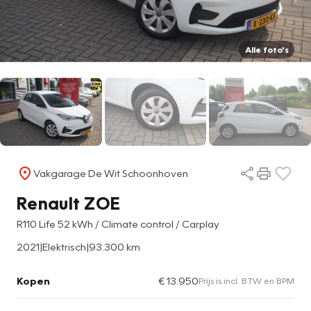
Alle foto's
Vakgarage De Wit Schoonhoven
Renault ZOE
R110 Life 52 kWh / Climate control / Carplay
2021
|
Elektrisch
|
93.300 km
Kopen
€ 13.950
Prijs is incl. BTW en BPM