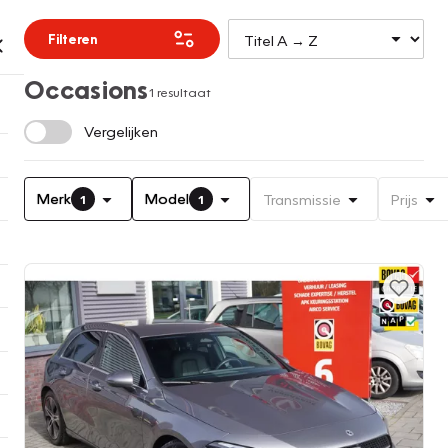
Filteren
Occasions
1 resultaat
Vergelijken
Merk
Model
Transmissie
Prijs
1
1