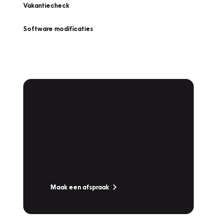
Vakantiecheck
Software modificaties
Plan een
Werkplaatsafspraak
Is uw auto toe aan Onderhoud,
Bandenwissel of een Vakantiecheck? Plan
online een afspraak!
Maak een afspraak