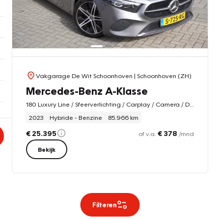
Vakgarage De Wit Schoonhoven
| Schoonhoven (ZH)
Mercedes-Benz A-Klasse
180 Luxury Line / Sfeerverlichting / Carplay / Camera / Digital dash / Leder
2023
Hybride - Benzine
85.966 km
€ 25.395
€ 378
of v.a.
/mnd
Bekijk
Filteren