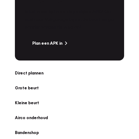
Is het weer tijd voor de jaarlijkse APK? Ga
snel naar Vakgarage bij u in de buurt, en ga
zonder zorgen de weg op!
Plan een APK in
Direct plannen
Grote beurt
Kleine beurt
Airco onderhoud
Bandenshop