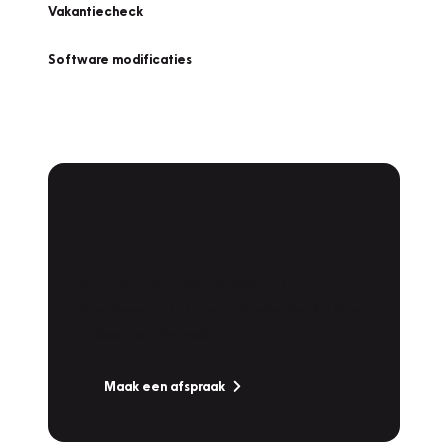
Vakantiecheck
Software modificaties
Plan een
Werkplaatsafspraak
Is uw auto toe aan Onderhoud,
Bandenwissel of een Vakantiecheck? Plan
online een afspraak!
Maak een afspraak