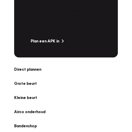
Is het weer tijd voor de jaarlijkse APK? Ga
snel naar Vakgarage bij u in de buurt, en ga
zonder zorgen de weg op!
Plan een APK in
Direct plannen
Grote beurt
Kleine beurt
Airco onderhoud
Bandenshop