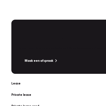
Plan een
Werkplaatsafspraak
Is uw auto toe aan Onderhoud, Bandenwissel of een Va
Maak een afspraak
Lease
Private lease