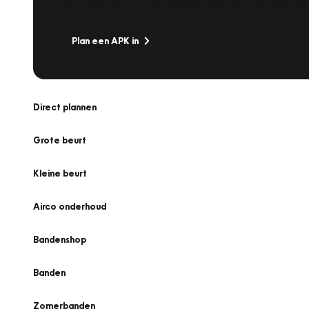
Is het weer tijd voor de jaarlijkse APK? Ga snel naar V
Plan een APK in
Direct plannen
Grote beurt
Kleine beurt
Airco onderhoud
Bandenshop
Banden
Zomerbanden