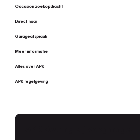
Occasion zoekopdracht
Direct naar
Garageafspraak
Meer informatie
Alles over APK
APK regelgeving
APK Keuring bij Vakgarage!