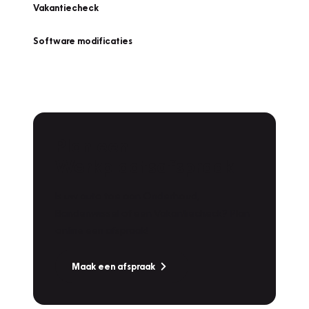
Vakantiecheck
Software modificaties
Plan een
Werkplaatsafspraak
Is uw auto toe aan Onderhoud,
Bandenwissel of een Vakantiecheck? Plan
online een afspraak!
Maak een afspraak