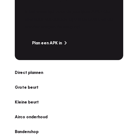
Is het weer tijd voor de jaarlijkse APK? Ga
snel naar Vakgarage bij u in de buurt, en ga
zonder zorgen de weg op!
Plan een APK in
Direct plannen
Grote beurt
Kleine beurt
Airco onderhoud
Bandenshop