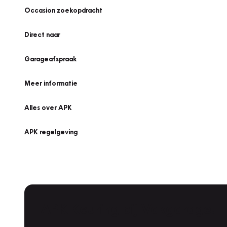
Occasion zoekopdracht
Direct naar
Garageafspraak
Meer informatie
Alles over APK
APK regelgeving
APK Keuring bij Vakgarage!