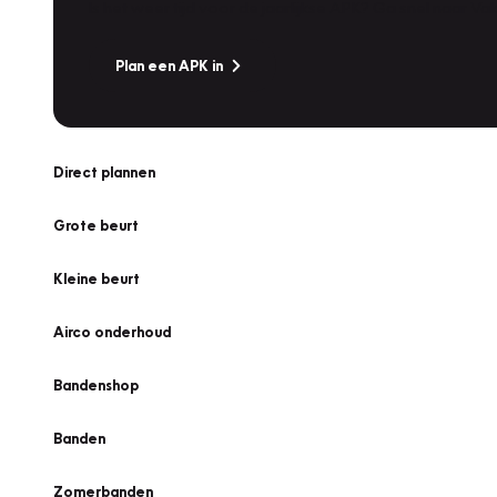
Is het weer tijd voor de jaarlijkse APK? Ga snel naar V
Plan een APK in
Direct plannen
Grote beurt
Kleine beurt
Airco onderhoud
Bandenshop
Banden
Zomerbanden