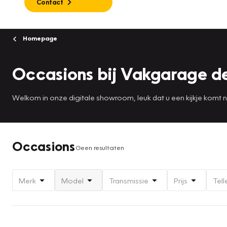
Contact
Homepage
Occasions bij Vakgarage d
Welkom in onze digitale showroom, leuk dat u een kijkje komt
Occasions
Geen resultaten
Merk
Model
Transmissie
Prijs
Tell