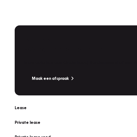
Plan een
Werkplaatsafspraak
Is uw auto toe aan Onderhoud, Bandenwissel of een Va
Maak een afspraak
Lease
Private lease