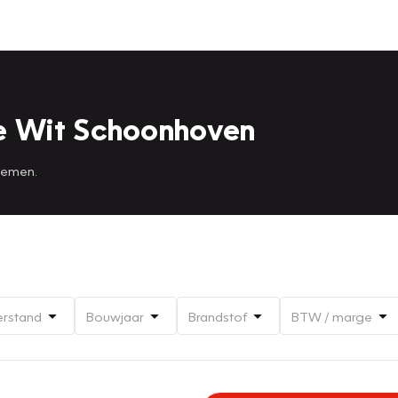
e Wit Schoonhoven
 nemen.
erstand
Bouwjaar
Brandstof
BTW / marge