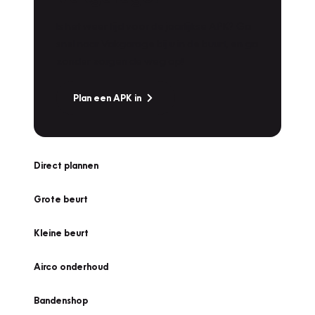
Is het weer tijd voor de jaarlijkse APK? Ga
snel naar Vakgarage bij u in de buurt, en ga
zonder zorgen de weg op!
Plan een APK in
Direct plannen
Grote beurt
Kleine beurt
Airco onderhoud
Bandenshop