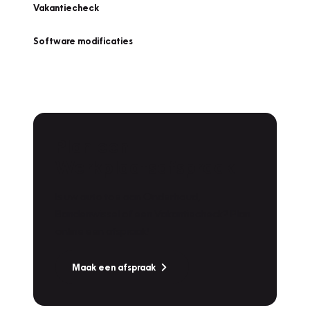
Vakantiecheck
Software modificaties
Plan een
Werkplaatsafspraak
Is uw auto toe aan Onderhoud,
Bandenwissel of een Vakantiecheck? Plan
online een afspraak!
Maak een afspraak