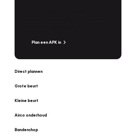
Is het weer tijd voor de jaarlijkse APK? Ga
snel naar Vakgarage bij u in de buurt, en ga
zonder zorgen de weg op!
Plan een APK in
Direct plannen
Grote beurt
Kleine beurt
Airco onderhoud
Bandenshop