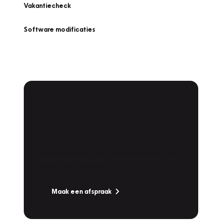
Vakantiecheck
Software modificaties
Plan een
Werkplaatsafspraak
Is uw auto toe aan Onderhoud,
Bandenwissel of een Vakantiecheck? Plan
online een afspraak!
Maak een afspraak