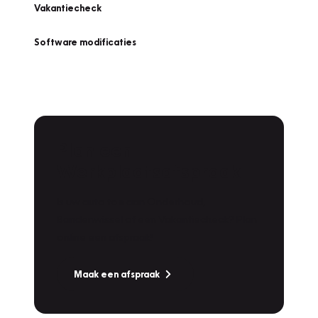
Vakantiecheck
Software modificaties
Plan een
Werkplaatsafspraak
Is uw auto toe aan Onderhoud,
Bandenwissel of een Vakantiecheck? Plan
online een afspraak!
Maak een afspraak