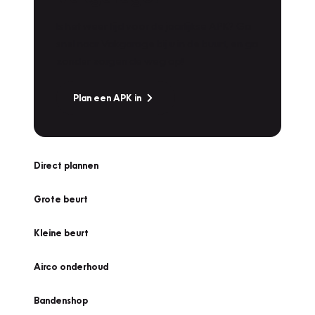
Is het weer tijd voor de jaarlijkse APK? Ga
snel naar Vakgarage bij u in de buurt, en ga
zonder zorgen de weg op!
Plan een APK in
Direct plannen
Grote beurt
Kleine beurt
Airco onderhoud
Bandenshop