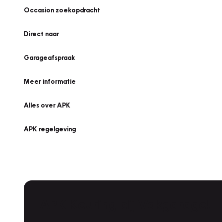
Occasion zoekopdracht
Direct naar
Garageafspraak
Meer informatie
Alles over APK
APK regelgeving
APK Keuring bij Vakgarage!