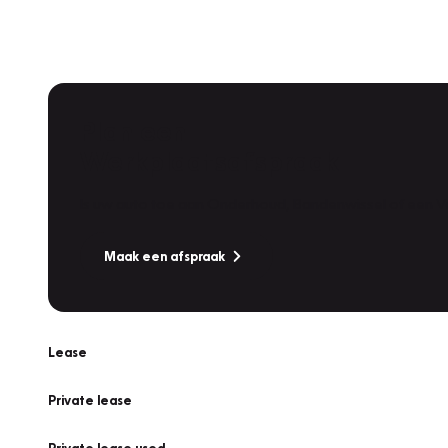
Plan een
Werkplaatsafspraak
Is uw auto toe aan Onderhoud, Bandenwissel of een Va
Maak een afspraak
Lease
Private lease