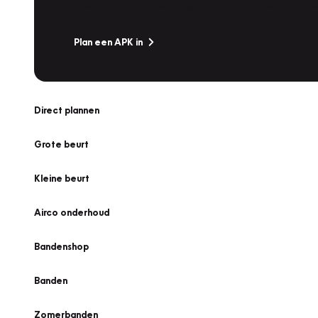
Is het weer tijd voor de jaarlijkse APK? Ga snel naar V
Plan een APK in
Direct plannen
Grote beurt
Kleine beurt
Airco onderhoud
Bandenshop
Banden
Zomerbanden