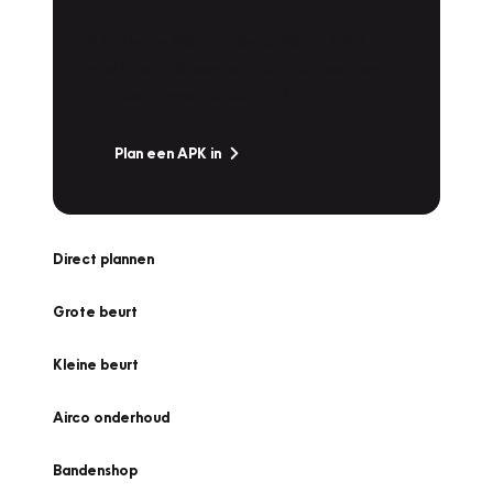
Is het weer tijd voor de jaarlijkse APK? Ga
snel naar Vakgarage bij u in de buurt, en ga
zonder zorgen de weg op!
Plan een APK in
Direct plannen
Grote beurt
Kleine beurt
Airco onderhoud
Bandenshop