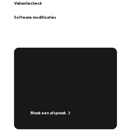
Vakantiecheck
Software modificaties
Plan een
Werkplaatsafspraak
Is uw auto toe aan Onderhoud,
Bandenwissel of een Vakantiecheck? Plan
online een afspraak!
Maak een afspraak