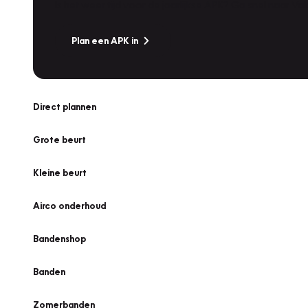
Is het weer tijd voor de jaarlijkse APK? Ga snel naar V
Plan een APK in
Direct plannen
Grote beurt
Kleine beurt
Airco onderhoud
Bandenshop
Banden
Zomerbanden