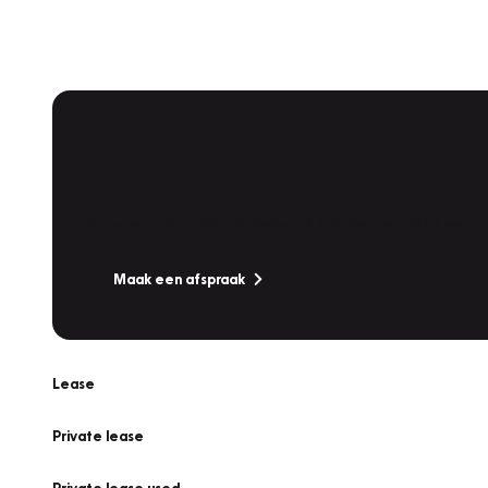
Plan een
Werkplaatsafspraak
Is uw auto toe aan Onderhoud, Bandenwissel of een Va
Maak een afspraak
Lease
Private lease