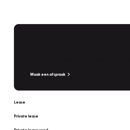
Plan een
Werkplaatsafspraak
Is uw auto toe aan Onderhoud, Bandenwissel of een Va
Maak een afspraak
Lease
Private lease