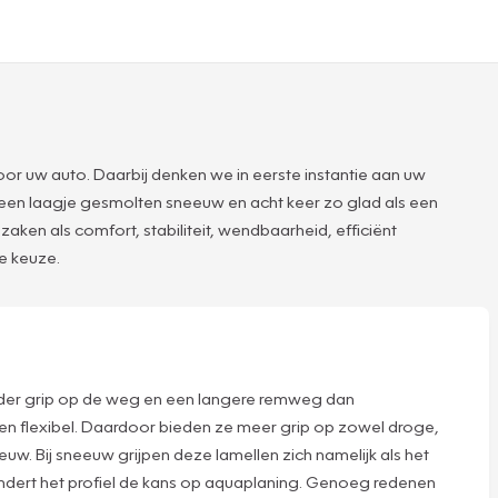
or uw auto. Daarbij denken we in eerste instantie aan uw
 een laagje gesmolten sneeuw en acht keer zo glad als een
en als comfort, stabiliteit, wendbaarheid, efficiënt
te keuze.
der grip op de weg en een langere remweg dan
 en flexibel. Daardoor bieden ze meer grip op zowel droge,
uw. Bij sneeuw grijpen deze lamellen zich namelijk als het
ndert het profiel de kans op aquaplaning. Genoeg redenen