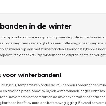
banden in de winter
denspecialist adviseren wij u graag over de juiste winterbanden vo
esneeuwde weg, vier keer zo glad als een natte weg of een weg met
en minder slip dan met zomerbanden. Daarnaast kijken we naar zak
emperaturen onder 7°C, zijn winterbanden altijd de beste en veiligs
s voor winterbanden!
uto zijn? Bij temperaturen onder de 7°C hebben zomerbanden min
a en door de profielopbouw blijven winterbanden langer elastisch
rofiel bevorderen het comfort en de afvoer van water of natte snee
g korter en heeft uw auto een betere wegligging. Bovendien vermi