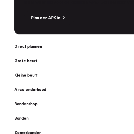
Is het weer tijd voor de jaarlijkse APK? Ga snel naar V
Plan een APK in
Direct plannen
Grote beurt
Kleine beurt
Airco onderhoud
Bandenshop
Banden
Zomerbanden