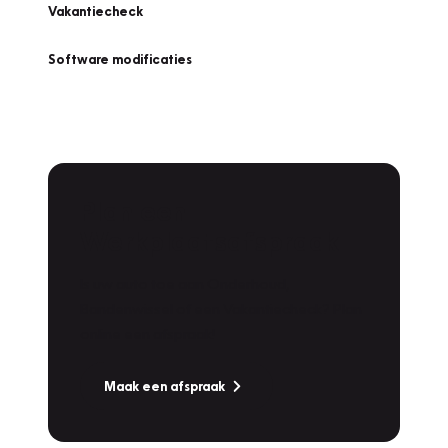
Vakantiecheck
Software modificaties
Plan een
Werkplaatsafspraak
Is uw auto toe aan Onderhoud,
Bandenwissel of een Vakantiecheck? Plan
online een afspraak!
Maak een afspraak