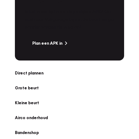
Is het weer tijd voor de jaarlijkse APK? Ga
snel naar Vakgarage bij u in de buurt, en ga
zonder zorgen de weg op!
Plan een APK in
Direct plannen
Grote beurt
Kleine beurt
Airco onderhoud
Bandenshop